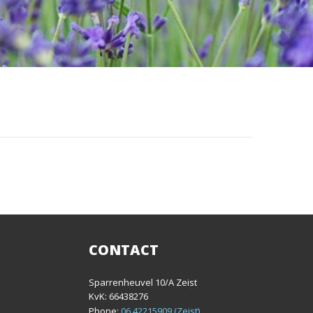
CONTACT
Sparrenheuvel 10/A Zeist
KvK: 66438276
Phone:
06 42215909 (Zeist)