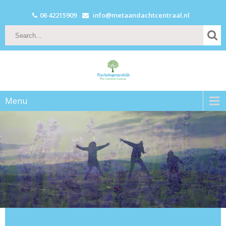
06 42215909
info@metaandachtcentraal.nl
Menu