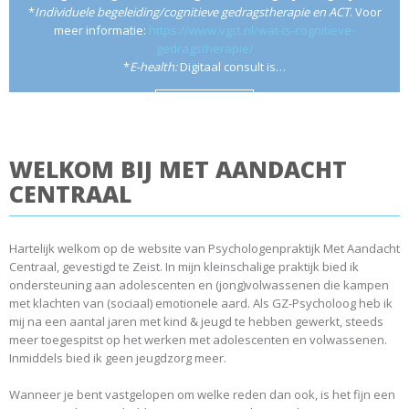
*
Individuele begeleiding/cognitieve gedragstherapie en ACT
. Voor
meer informatie:
https://www.vgct.nl/wat-is-cognitieve-
gedragstherapie/
*
E-health:
Digitaal consult is…
Lees meer
WELKOM BIJ MET AANDACHT
CENTRAAL
Hartelijk welkom op de website van Psychologenpraktijk Met Aandacht
Centraal, gevestigd te Zeist. In mijn kleinschalige praktijk bied ik
ondersteuning aan adolescenten en (jong)volwassenen die kampen
met klachten van (sociaal) emotionele aard. Als GZ-Psycholoog heb ik
mij na een aantal jaren met kind & jeugd te hebben gewerkt, steeds
meer toegespitst op het werken met adolescenten en volwassenen.
Inmiddels bied ik geen jeugdzorg meer.
Wanneer je bent vastgelopen om welke reden dan ook, is het fijn een