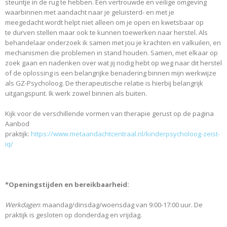
steuntje in de rug te hebben. Een vertrouwde en veilige omgeving
waarbinnen met aandacht naar je geluisterd- en met je
meegedacht wordt helpt niet alleen om je open en kwetsbaar op
te durven stellen maar ook te kunnen toewerken naar herstel. Als
behandelaar onderzoek ik samen met jou je krachten en valkuilen, en
mechanismen die problemen in stand houden. Samen, met elkaar op
zoek gaan en nadenken over wat jij nodig hebt op weg naar dit herstel
of de oplossing is een belangrijke benadering binnen mijn werkwijze
als GZ-Psycholoog. De therapeutische relatie is hierbij belangrijk
uitgangspunt. Ik werk zowel binnen als buiten.
Kijk voor de verschillende vormen van therapie gerust op de pagina
Aanbod
praktijk:
https://www.metaandachtcentraal.nl/kinderpsycholoog-zeist-
iq/
*Openingstijden en bereikbaarheid:
Werkdagen
: maandag/dinsdag/woensdag van 9:00-17:00 uur. De
praktijk is gesloten op donderdag en vrijdag.